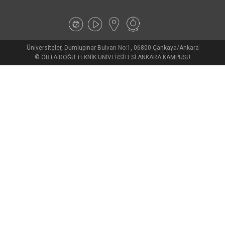
Üniversiteler, Dumlupınar Bulvarı No:1, 06800 Çankaya/Ankara
© ORTA DOĞU TEKNİK ÜNİVERSİTESİ ANKARA KAMPUSU