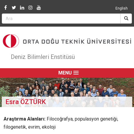
Jump to navigation
English
Deniz Bilimleri Enstitüsü
MENU
Esra ÖZTÜRK
Araştırma Alanları:
Filocoğrafya, populasyon genetiği,
filogenetik, evrim, ekoloji