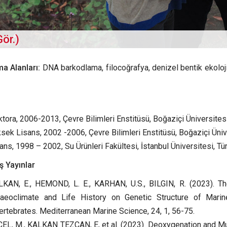
ör.)
ma Alanları:
DNA barkodlama, filocoğrafya, denizel bentik ekoloji
tora, 2006-2013, Çevre Bilimleri Enstitüsü, Boğaziçi Üniversitesi
sek Lisans, 2002 -2006, Çevre Bilimleri Enstitüsü, Boğaziçi Üniv
ans, 1998 – 2002, Su Ürünleri Fakültesi, İstanbul Üniversitesi, Tü
ş Yayınlar
KAN, E., HEMOND, L. E., KARHAN, U.S., BILGIN, R. (2023). The
laeoclimate and Life History on Genetic Structure of Mar
ertebrates. Mediterranean Marine Science, 24, 1, 56-75.
EL, M., KALKAN TEZCAN, E, et al. (2023). Deoxygenation and Muc