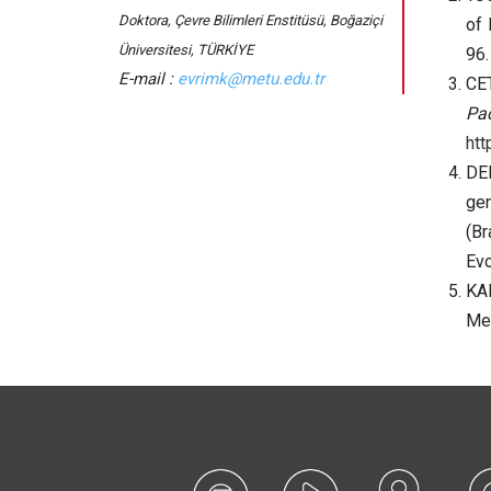
Doktora, Çevre Bilimleri Enstitüsü, Boğaziçi
of 
Üniversitesi, TÜRKİYE
96.
evrimk@metu.edu.tr
CET
Pa
htt
DEL
ge
(Br
Evo
KAL
Me