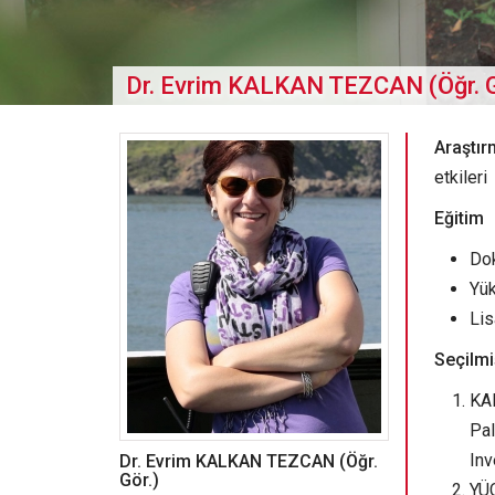
Dr. Evrim KALKAN TEZCAN (Öğr. G
Araştır
etkileri
Eğitim
Dok
Yük
Lis
Seçilmi
KAL
Pa
Inv
Dr. Evrim KALKAN TEZCAN (Öğr.
Gör.)
YÜC