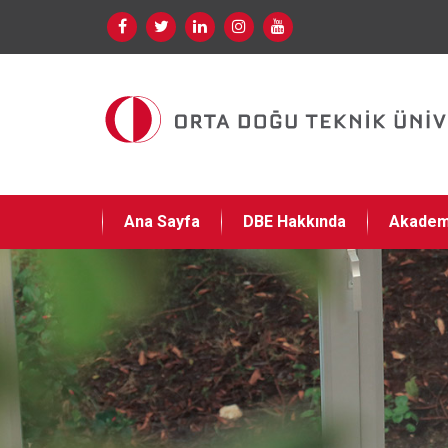
Ana Sayfa
DBE Hakkında
Akadem