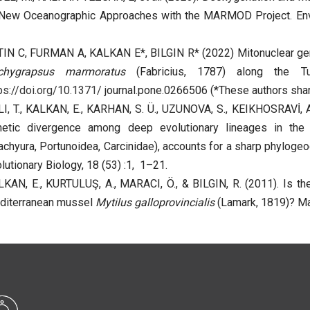
New Oceanographic Approaches with the MARMOD Project. Enviro
IN C, FURMAN A, KALKAN E*, BILGIN R* (2022) Mitonuclear gene
chygrapsus marmoratus
(Fabricius, 1787) along the T
ps://doi.org/10.1371/
journal.pone.0266506 (*These authors shar
I, T., KALKAN, E., KARHAN, S. Ü., UZUNOVA, S., KEIKHOSRAVİ, A.,
netic divergence among deep evolutionary lineages in the
achyura, Portunoidea, Carcinidae), accounts for a sharp phyloge
lutionary Biology, 18 (53) :1, 1–21.
KAN, E., KURTULUŞ, A., MARACI, Ö., & BILGIN, R. (2011). Is the
diterranean mussel
Mytilus galloprovincialis
(Lamark, 1819)? Ma