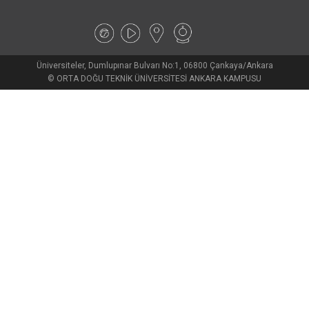
Üniversiteler, Dumlupınar Bulvarı No:1, 06800 Çankaya/Ankara
© ORTA DOĞU TEKNİK ÜNİVERSİTESİ ANKARA KAMPUSU